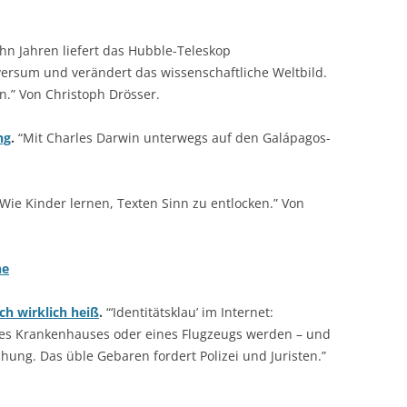
ehn Jahren liefert das Hubble-Teleskop
rsum und verändert das wissenschaftliche Weltbild.
n.” Von Christoph Drösser.
ng
.
“Mit Charles Darwin unterwegs auf den Galápagos-
Wie Kinder lernen, Texten Sinn zu entlocken.” Von
he
ch wirklich heiß
.
“‘Identitätsklau’ im Internet:
es Krankenhauses oder eines Flugzeugs werden – und
ung. Das üble Gebaren fordert Polizei und Juristen.”