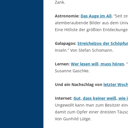
Zank.
Astronomie:
Das Auge im All
.
“Seit z
atemberaubende Bilder aus dem Unive
Eine Hitliste der größten Entdeckunge
Galapagos:
Streichelzoo der Schöpfu
Inseln.” Von Stefan Schomann.
Lernen:
Wer lesen will, muss hören
.
“
Susanne Gaschke.
Und ein Nachschlag von
letzter Woc
Internet:
Gut, dass keiner weiß, wie i
Ungewollt kann man zum Besitzer ein
damit zum Opfer einer dreisten Täusch
Von Gunhild Lütge.