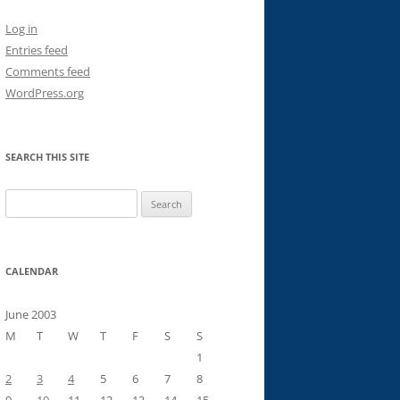
Log in
Entries feed
Comments feed
WordPress.org
SEARCH THIS SITE
Search
for:
CALENDAR
June 2003
M
T
W
T
F
S
S
1
2
3
4
5
6
7
8