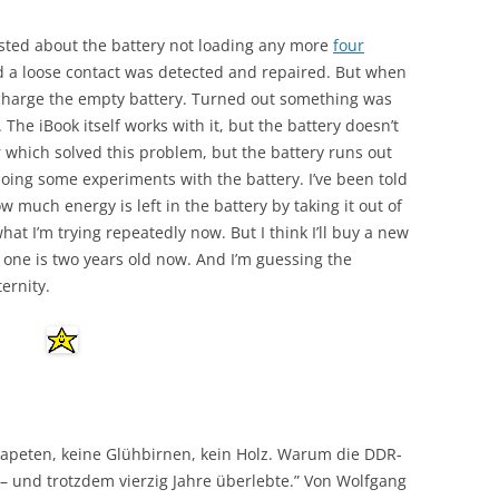
posted about the battery not loading any more
four
 and a loose contact was detected and repaired. But when
ot charge the empty battery. Turned out something was
The iBook itself works with it, but the battery doesn’t
which solved this problem, but the battery runs out
doing some experiments with the battery. I’ve been told
 much energy is left in the battery by taking it out of
hat I’m trying repeatedly now. But I think I’ll buy a new
s one is two years old now. And I’m guessing the
ternity.
apeten, keine Glühbirnen, kein Holz. Warum die DDR-
 – und trotzdem vierzig Jahre überlebte.” Von Wolfgang