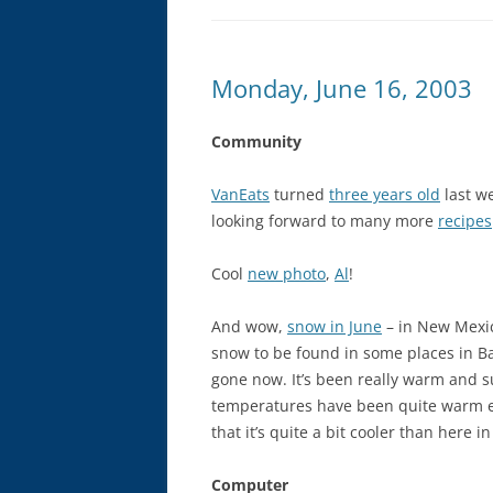
Monday, June 16, 2003
Community
VanEats
turned
three years old
last we
looking forward to many more
recipes
Cool
new photo
,
Al
!
And wow,
snow in June
– in New Mexico
snow to be found in some places in Bad
gone now. It’s been really warm and s
temperatures have been quite warm e
that it’s quite a bit cooler than here i
Computer