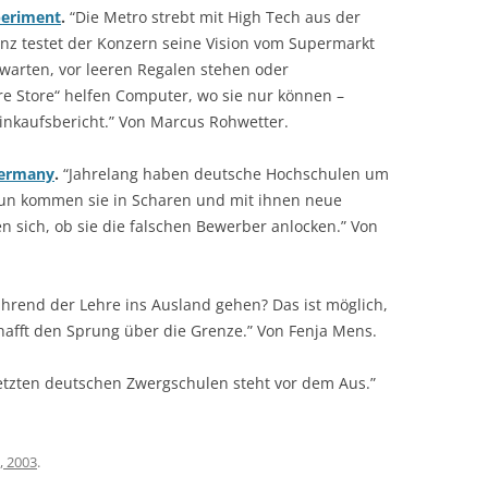
periment
.
“Die Metro strebt mit High Tech aus der
inz testet der Konzern seine Vision vom Supermarkt
 warten, vor leeren Regalen stehen oder
re Store“ helfen Computer, wo sie nur können –
Einkaufsbericht.” Von Marcus Rohwetter.
Germany
.
“Jahrelang haben deutsche Hochschulen um
un kommen sie in Scharen und mit ihnen neue
n sich, ob sie die falschen Bewerber anlocken.” Von
rend der Lehre ins Ausland gehen? Das ist möglich,
hafft den Sprung über die Grenze.” Von Fenja Mens.
etzten deutschen Zwergschulen steht vor dem Aus.”
, 2003
.