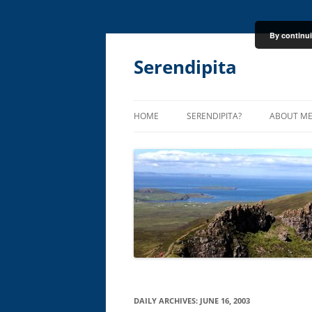
By continui
Skip
to
content
Serendipita
HOME
SERENDIPITA?
ABOUT M
DAILY ARCHIVES:
JUNE 16, 2003