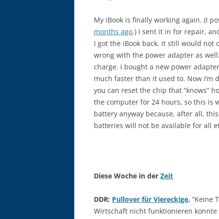
My iBook is finally working again. (I 
months ago
.) I sent it in for repair,
I got the iBook back, it still would n
wrong with the power adapter as well. 
charge. I bought a new power adapter 
much faster than it used to. Now I’m 
you can reset the chip that “knows” how
the computer for 24 hours, so this is w
battery anyway because, after all, thi
batteries will not be available for all e
Diese Woche in der
Zeit
DDR:
Pullover für Viereckige
.
“Keine T
Wirtschaft nicht funktionieren konnte