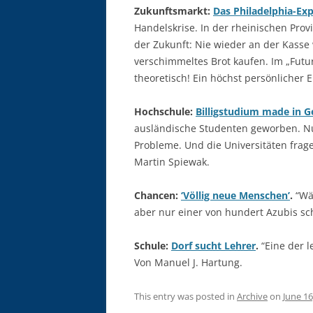
Zukunftsmarkt:
Das Philadelphia-Ex
Handelskrise. In der rheinischen Prov
der Zukunft: Nie wieder an der Kasse
verschimmeltes Brot kaufen. Im „Futu
theoretisch! Ein höchst persönlicher 
Hochschule:
Billigstudium made in 
ausländische Studenten geworben. N
Probleme. Und die Universitäten frage
Martin Spiewak.
Chancen:
‘Völlig neue Menschen’
.
“Wäh
aber nur einer von hundert Azubis sc
Schule:
Dorf sucht Lehrer
.
“Eine der l
Von Manuel J. Hartung.
This entry was posted in
Archive
on
June 16