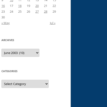
9
10
11
12
13
14
15
16
17
18
19
20
21
22
23
24
25
26
27
28
29
30
« May
Jul »
ARCHIVES
Archives
CATEGORIES
Categories