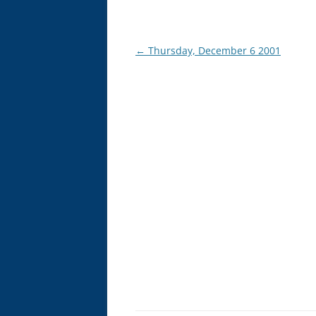
Post
←
Thursday, December 6 2001
navigation