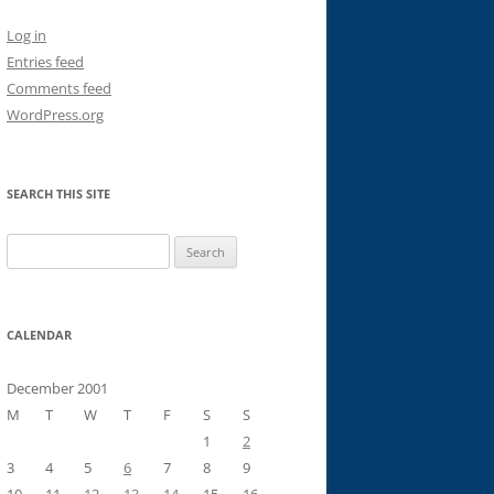
Log in
Entries feed
Comments feed
WordPress.org
SEARCH THIS SITE
Search
for:
CALENDAR
December 2001
M
T
W
T
F
S
S
1
2
3
4
5
6
7
8
9