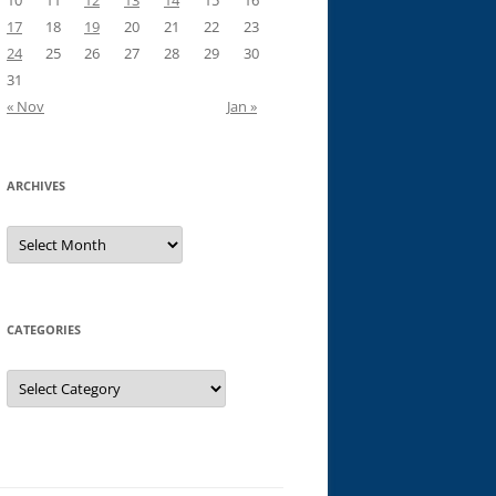
10
11
12
13
14
15
16
17
18
19
20
21
22
23
24
25
26
27
28
29
30
31
« Nov
Jan »
ARCHIVES
Archives
CATEGORIES
Categories