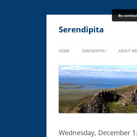
By continui
Skip
to
content
Serendipita
HOME
SERENDIPITA?
ABOUT M
Wednesday, December 1