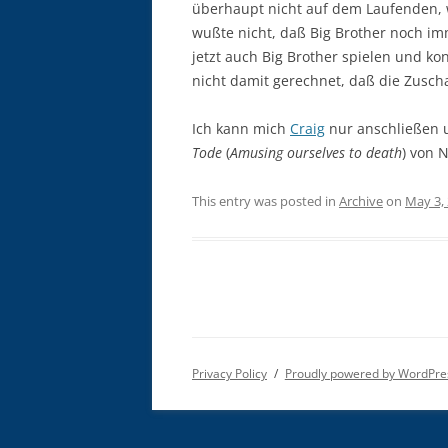
überhaupt nicht auf dem Laufenden, w
wußte nicht, daß Big Brother noch im
jetzt auch Big Brother spielen und kon
nicht damit gerechnet, daß die Zusc
Ich kann mich
Craig
nur anschließen
Tode
(
Amusing ourselves to death
) von 
This entry was posted in
Archive
on
May 3,
Privacy Policy
Proudly powered by WordPre