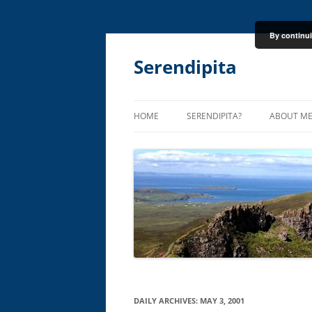
By continui
Skip
to
content
Serendipita
HOME
SERENDIPITA?
ABOUT M
DAILY ARCHIVES:
MAY 3, 2001