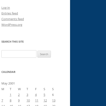
Log in
Entries feed
Comments feed
WordPress.org
SEARCH THIS SITE
Search
for:
CALENDAR
May 2001
M
T
W
T
F
S
S
1
2
3
4
5
6
7
8
9
10
11
12
13