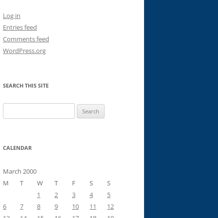
Log in
Entries feed
Comments feed
WordPress.org
SEARCH THIS SITE
Search
for:
CALENDAR
March 2000
M
T
W
T
F
S
S
1
2
3
4
5
6
7
8
9
10
11
12