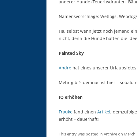
anderer Hunde (Feuerhydranten, Bäu
Namensvorschläge: Wetlogs, Webdogs, 
Ha, selbst wenn jetzt noch jemand ei
nicht, denn die Hunde hatten die Idee
Painted Sky
André
hat eines unserer Urlaubsfotos 
Mehr gibt’s demnächst hier – sobald m
IQ erhöhen
Frauke
fand einen
Artikel
, demzufolge
erhöht – dauerhaft!
This entry was posted in
Archive
on
March 