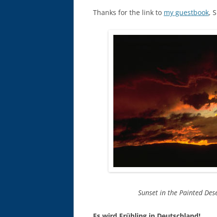
Thanks for the link to
my guestbook
, 
Sunset in the Painted Des
Es wird Frühling in Deutschland!