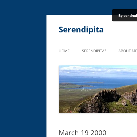
By continui
Skip
to
content
Serendipita
HOME
SERENDIPITA?
ABOUT M
March 19 2000