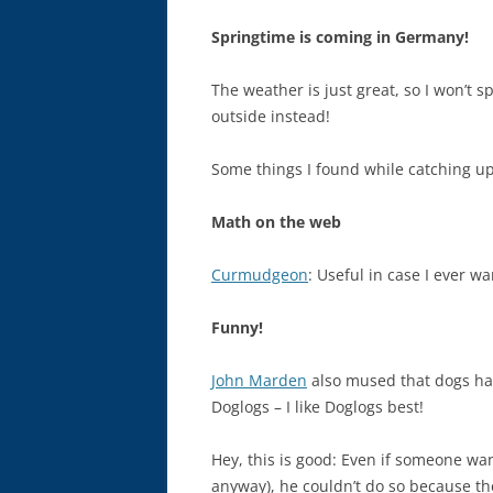
Springtime is coming in Germany!
The weather is just great, so I won’t 
outside instead!
Some things I found while catching u
Math on the web
Curmudgeon
: Useful in case I ever w
Funny!
John Marden
also mused that dogs h
Doglogs – I like Doglogs best!
Hey, this is good: Even if someone wa
anyway), he couldn’t do so because th