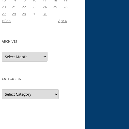
13
14
15
16
17
18
19
20
21
22
23
24
25
26
27
28
29
30
31
« Feb
Apr »
ARCHIVES
Archives
CATEGORIES
Categories