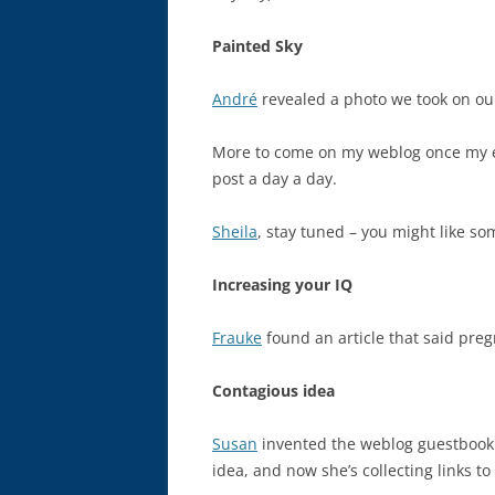
Painted Sky
André
revealed a photo we took on our
More to come on my weblog once my ess
post a day a day.
Sheila
, stay tuned – you might like som
Increasing your IQ
Frauke
found an article that said pre
Contagious idea
Susan
invented the weblog guestbook.
idea, and now she’s collecting links t