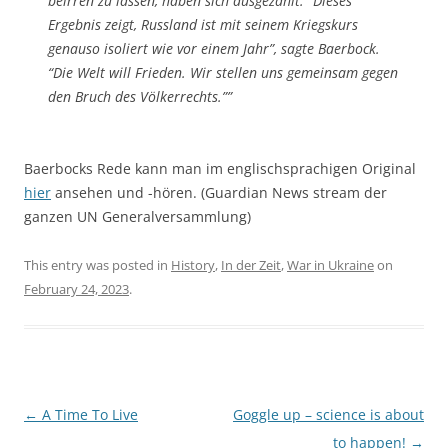
beirren zu lassen, haben sich ausgezahlt. “Dieses
Ergebnis zeigt, Russland ist mit seinem Kriegskurs
genauso isoliert wie vor einem Jahr”, sagte Baerbock.
“Die Welt will Frieden. Wir stellen uns gemeinsam gegen
den Bruch des Völkerrechts.””
Baerbocks Rede kann man im englischsprachigen Original
hier
ansehen und -hören. (Guardian News stream der
ganzen UN Generalversammlung)
This entry was posted in
History
,
In der Zeit
,
War in Ukraine
on
February 24, 2023
.
Post
←
A Time To Live
Goggle up – science is about
navigation
to happen!
→