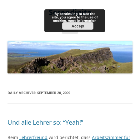
Skip
to
Serendipita
content
By continuing to use the
site, you agree to the use of
cookies.
more information
Accept
Menu
DAILY ARCHIVES:
SEPTEMBER 20, 2009
Und alle Lehrer so: “Yeah!”
Beim
Lehrerfreund
wird berichtet, dass
Arbeitszimmer für