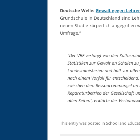
Deutsche Welle:
Gewalt gegen Lehrer
Grundschule in Deutschland sind Lehr
neuen Studie körperlich angegriffen w
Umfrage.”
“Der VBE verlangt von den Kultusmini
Statistiken zur Gewalt an Schulen z
Landesministerien und hält vor alle
nach einem Vorfall für entscheiden
zwischen dem Ressourcenmangel an d
Reparaturbetrieb der Gesellschaft 
allen Seiten”, erklärte der Verbandsv
This entry was posted in
School and Educa