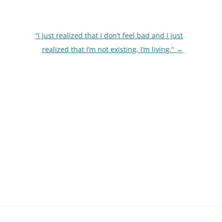
“I just realized that I don’t feel bad and I just
realized that I’m not existing, I’m living.“
→