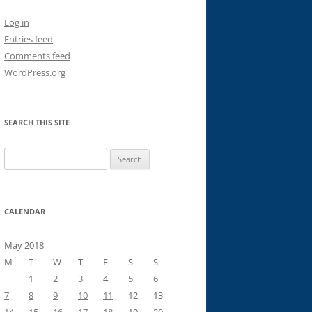
Log in
Entries feed
Comments feed
WordPress.org
SEARCH THIS SITE
Search
for:
CALENDAR
May 2018
M
T
W
T
F
S
S
1
2
3
4
5
6
7
8
9
10
11
12
13