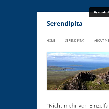
By continui
Skip
to
content
Serendipita
HOME
SERENDIPITA?
ABOUT M
“Nicht mehr von Einzelfä