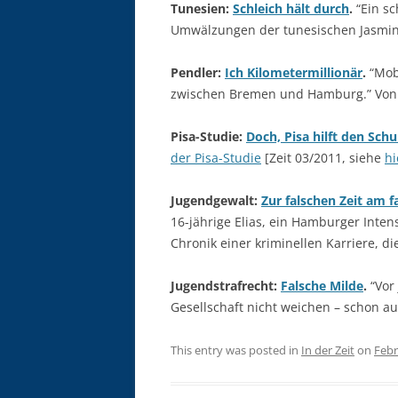
Tunesien:
Schleich hält durch
.
“Ein sc
Umwälzungen der tunesischen Jasminre
Pendler:
Ich Kilometermillionär
.
“Mobi
zwischen Bremen und Hamburg.” Von
Pisa-Studie:
Doch, Pisa hilft den Schu
der Pisa-Studie
[Zeit 03/2011, siehe
hi
Jugendgewalt:
Zur falschen Zeit am f
16-jährige Elias, ein Hamburger Inten
Chronik einer kriminellen Karriere, d
Jugendstrafrecht:
Falsche Milde
.
“Vor
Gesellschaft nicht weichen – schon au
This entry was posted in
In der Zeit
on
Febr