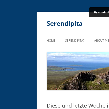
By continui
Skip
to
content
Serendipita
HOME
SERENDIPITA?
ABOUT M
Diese und letzte Woche i