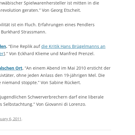
hwäbischer Spielwarenhersteller ist mitten in die
volution geraten.” Von Georg Etscheit.
lität ist ein Fluch. Erfahrungen eines Pendlers
 Burkhard Strassmann.
len
.
“Eine Replik auf
die Kritik Hans Brügelmanns an
er
].” Von Eckhard Klieme und Manfred Prenzel.
alschen Ort
.
“An einem Abend im Mai 2010 ersticht der
sivtäter, ohne jeden Anlass den 19-jährigen Mel. Die
ie niemand stoppte.” Von Sabine Rückert.
 jugendlichen Schwerverbrechern darf eine liberale
s Selbstachtung.” Von Giovanni di Lorenzo.
uary 6, 2011
.