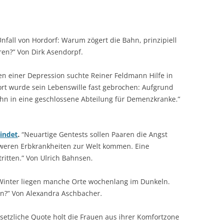
fall von Hordorf: Warum zögert die Bahn, prinzipiell
en?” Von Dirk Asendorpf.
n einer Depression suchte Reiner Feldmann Hilfe in
dort wurde sein Lebenswille fast gebrochen: Aufgrund
ihn in eine geschlossene Abteilung für Demenzkranke.”
bindet
.
“Neuartige Gentests sollen Paaren die Angst
weren Erbkrankheiten zur Welt kommen. Eine
ritten.” Von Ulrich Bahnsen.
Winter liegen manche Orte wochenlang im Dunkeln.
en?” Von Alexandra Aschbacher.
setzliche Quote holt die Frauen aus ihrer Komfortzone