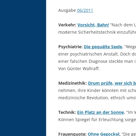
Ausgabe
06/2011
Verkehr:
Vorsicht, Bahn!
“Nach dem Un
moderne Sicherheitstechnik einzuführ
Psychiatrie:
Die gequälte Seele
.
“Wege
einer psychiatrischen Anstalt. Doch 
einer falschen Diagnose steckte man 
Von Günter Wallraff.
Medizinethik:
Drum prüfe, wer sich 
nehmen, ihre Kinder könnten mit sch
medizinische Revolution, ethisch umst
Technik:
Ein Platz an der Sonne
.
“Im 
Können Spiegel für Erleuchtung sorg
Frauenquote:
Ohne Gegockel
.
“Die ge