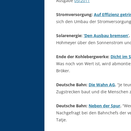
Ausgabe
05/2011
Stromversorgung:
Auf Effizienz get
sich den Umbau der Stromversorgung vo
Solarenergie:
‘Den Ausbau bremsen’
.
Hohmeyer über den Sonnenstrom und ö
Ende der Kohlebergwerke:
Dicht im 
Was noch von Wert ist, wird abmonti
Bröker.
Deutsche Bahn:
Die Wahn AG
.
“Je teu
Zugstrecken baut und die Menschen zu
Deutsche Bahn:
Neben der Spur
.
“Wer
Nachgefragt bei den Bahnchefs der v
Tatje.