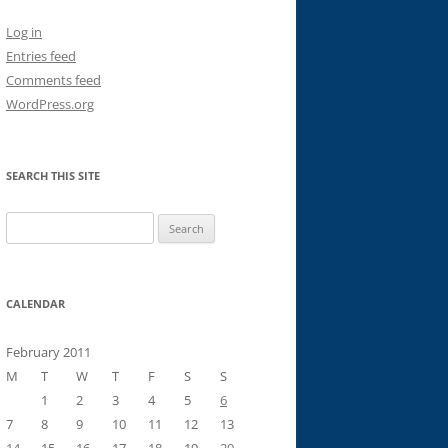
Log in
Entries feed
Comments feed
WordPress.org
SEARCH THIS SITE
Search
for:
CALENDAR
February 2011
M
T
W
T
F
S
S
1
2
3
4
5
6
7
8
9
10
11
12
13