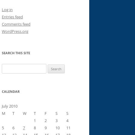
Log in
Entries feed
Comments feed
WordPress.org
SEARCH THIS SITE
Search
for:
CALENDAR
July 2010
M
T
W
T
F
S
S
1
2
3
4
5
6
7
8
9
10
11