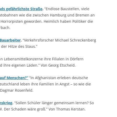
ds gefährlichste Straße
.
“Endlose Baustellen, viele
g Autobahnen wie die zwischen Hamburg und Bremen an
u Horrorpisten geworden. Heimlich haben Politiker die
rbach.
 Bauarbeiter
.
“Verkehrsforscher Michael Schreckenberg
der Hitze des Staus.”
 Lebensmittelkonzerne ihre Filialen in Dörfern
ihre eigenen Läden.” Von Georg Etscheid.
 auf Menschen?”
“In Afghanistan erleben deutsche
tschland leben ihre Familien in Angst – so wie die
n Dagmar Rosenfeld.
nskrieg
.
“Sollen Schüler länger gemeinsam lernen? So
RW. Der Schaden wäre groß.” Von Thomas Kerstan.