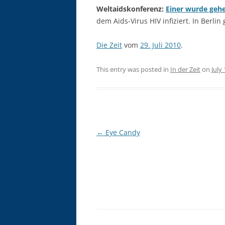
Weltaidskonferenz:
Einer wurde gehe
dem Aids-Virus HIV infiziert. In Berli
Die Zeit
vom
29. Juli 2010
.
This entry was posted in
In der Zeit
on
July
Post
←
Eye Candy
navigation