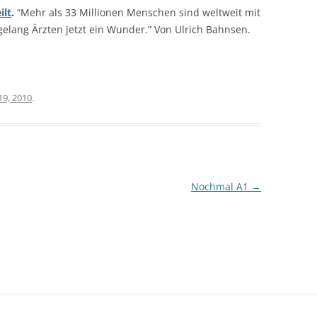
ilt
.
“Mehr als 33 Millionen Menschen sind weltweit mit
n gelang Ärzten jetzt ein Wunder.” Von Ulrich Bahnsen.
 19, 2010
.
Nochmal A1
→