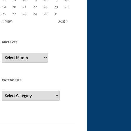
12
13
14
15
16
17
18
19
20
21
22
23
24
25
26
27
28
29
30
31
« May
Aug »
ARCHIVES
Archives
CATEGORIES
Categories