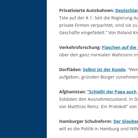
Privatisierte Autobahnen:
Deutschlan
Tote auf der A 1: Seit die Regierun
private Firmen verpachtet, sind sie z
Geschäfte eingefädelt.” Von Roland Ki
Verkehrsforschung:
Flaschen auf die
über den ganz normalen Wahnsinn in 
Dorfläden:
Selbst ist der Kunde
.
“Wenn
aufgeben, gründen Bürger zunehmend 
Afghanistan:
“Schießt der Papa auch
Soldaten den Ausnahmezustand. In Deu
von Matthias Reinz. Ein Protokoll” vo
Hamburger Schulreform:
Der Glaube
will es die Politik in Hamburg und N