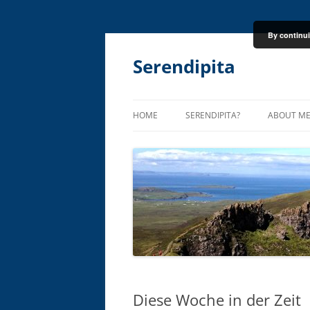
By continui
Skip
to
content
Serendipita
HOME
SERENDIPITA?
ABOUT M
Diese Woche in der Zeit