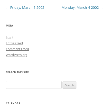
Post
←
Friday, March 1 2002
Monday, March 4 2002
→
navigation
META
Log in
Entries feed
Comments feed
WordPress.org
SEARCH THIS SITE
Search
for:
CALENDAR