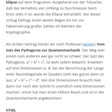
Ellipse
auf dem Programm. Ausgehend von der Tatsache,
daß das Verhältnis von Umfang zu Durchmesser beim
Kreis stets π ist, wurde die Ellipse behandelt. Von dieser
schlug Faltings einen weiten Bogen bis hin zur
Faktorisierung großer Zahlen im Rahmen der
Kryptographie.
Als dritten Vortrag hörten wir noch Professor
Harder
s
Vom
Satz des Pythagoras zur Quantenmechanik
. Der Weg vom
einem zum anderen war gar nicht so schwer: Der Satz des
Pythagoras, a² + b² = c², ist wohl jedem bekannt. Erweitert
auf drei Dimensionen (z. B. bei der Berechnung der Länge
einer Raumdiagonale im Quader) sieht das ganze dann so
aus: a² + b² + c² = d². Von drei Dimensionen braucht man
dann nur noch den Schritt in unendlich viele Dimensionen
machen, schon hat man einen Hilbert-Raum und ist in der
Quantenmechanik angekommen!
HTML