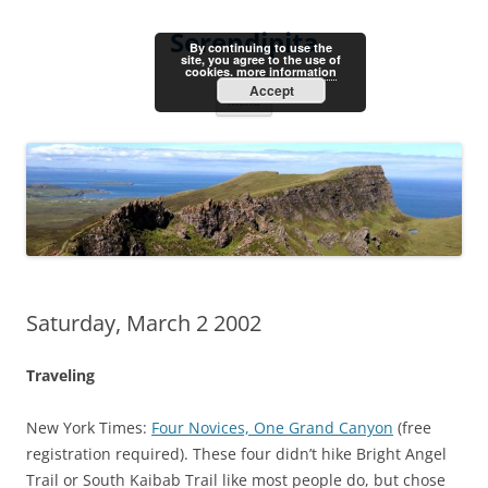
Skip
to
Serendipita
content
By continuing to use the
site, you agree to the use of
cookies.
more information
Accept
Menu
Saturday, March 2 2002
Traveling
New York Times:
Four Novices, One Grand Canyon
(free
registration required). These four didn’t hike Bright Angel
Trail or South Kaibab Trail like most people do, but chose