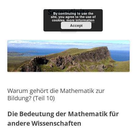
Skip
to
Serendipita
content
By continuing to use the
site, you agree to the use of
cookies.
more information
Accept
Menu
Warum gehört die Mathematik zur
Bildung? (Teil 10)
Die Bedeutung der Mathematik für
andere Wissenschaften