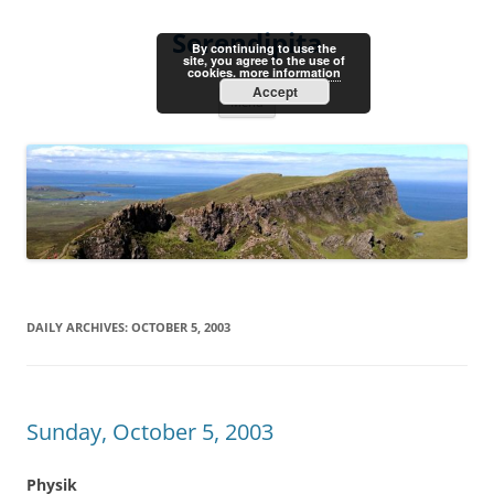
Skip
to
Serendipita
content
By continuing to use the
site, you agree to the use of
cookies.
more information
Accept
Menu
DAILY ARCHIVES:
OCTOBER 5, 2003
Sunday, October 5, 2003
Physik