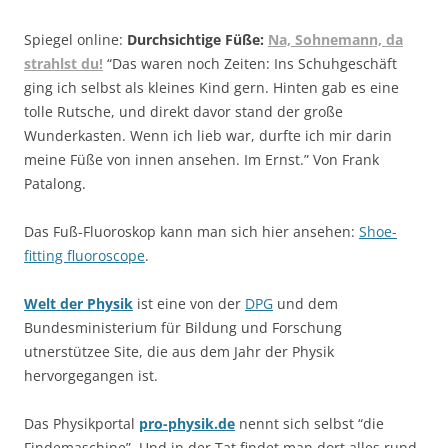
Spiegel online:
Durchsichtige Füße:
Na, Sohnemann, da
strahlst du!
“Das waren noch Zeiten: Ins Schuhgeschäft
ging ich selbst als kleines Kind gern. Hinten gab es eine
tolle Rutsche, und direkt davor stand der große
Wunderkasten. Wenn ich lieb war, durfte ich mir darin
meine Füße von innen ansehen. Im Ernst.” Von Frank
Patalong.
Das Fuß-Fluoroskop kann man sich hier ansehen:
Shoe-
fitting fluoroscope
.
Welt der Physik
ist eine von der
DPG
und dem
Bundesministerium für Bildung und Forschung
utnerstützee Site, die aus dem Jahr der Physik
hervorgegangen ist.
Das Physikportal
pro-physik.de
nennt sich selbst “die
Findemaschine”. Und in der Tat findet man dort alles rund