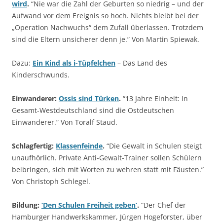
wird
.
“Nie war die Zahl der Geburten so niedrig – und der
Aufwand vor dem Ereignis so hoch. Nichts bleibt bei der
„Operation Nachwuchs“ dem Zufall überlassen. Trotzdem
sind die Eltern unsicherer denn je.” Von Martin Spiewak.
Dazu:
Ein Kind als i-Tüpfelchen
– Das Land des
Kinderschwunds.
Einwanderer:
Ossis sind Türken
.
“13 Jahre Einheit: In
Gesamt-Westdeutschland sind die Ostdeutschen
Einwanderer.” Von Toralf Staud.
Schlagfertig:
Klassenfeinde
.
“Die Gewalt in Schulen steigt
unaufhörlich. Private Anti-Gewalt-Trainer sollen Schülern
beibringen, sich mit Worten zu wehren statt mit Fäusten.”
Von Christoph Schlegel.
Bildung:
‘Den Schulen Freiheit geben’
.
“Der Chef der
Hamburger Handwerkskammer, Jürgen Hogeforster, über