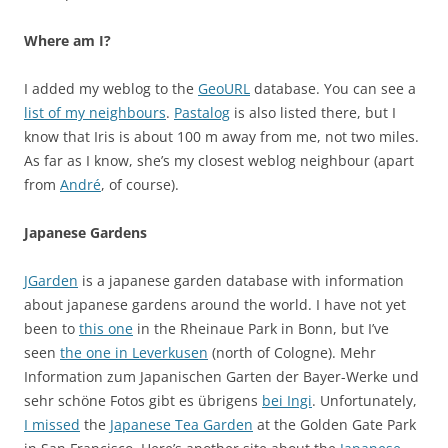
Where am I?
I added my weblog to the
GeoURL
database. You can see a
list of my neighbours
.
Pastalog
is also listed there, but I
know that Iris is about 100 m away from me, not two miles.
As far as I know, she’s my closest weblog neighbour (apart
from
André
, of course).
Japanese Gardens
JGarden
is a japanese garden database with information
about japanese gardens around the world. I have not yet
been to
this one
in the Rheinaue Park in Bonn, but I’ve
seen
the one in Leverkusen
(north of Cologne). Mehr
Information zum Japanischen Garten der Bayer-Werke und
sehr schöne Fotos gibt es übrigens
bei Ingi
. Unfortunately,
I missed
the
Japanese Tea Garden
at the Golden Gate Park