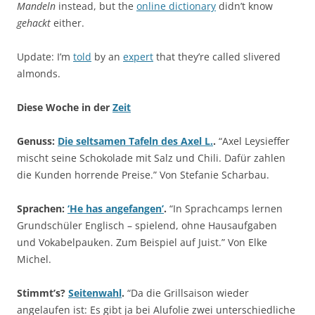
Mandeln
instead, but the
online dictionary
didn’t know
gehackt
either.
Update: I’m
told
by an
expert
that they’re called slivered
almonds.
Diese Woche in der
Zeit
Genuss:
Die seltsamen Tafeln des Axel L.
.
“Axel Leysieffer
mischt seine Schokolade mit Salz und Chili. Dafür zahlen
die Kunden horrende Preise.” Von Stefanie Scharbau.
Sprachen:
‘He has angefangen’
.
“In Sprachcamps lernen
Grundschüler Englisch – spielend, ohne Hausaufgaben
und Vokabelpauken. Zum Beispiel auf Juist.” Von Elke
Michel.
Stimmt’s?
Seitenwahl
.
“Da die Grillsaison wieder
angelaufen ist: Es gibt ja bei Alufolie zwei unterschiedliche