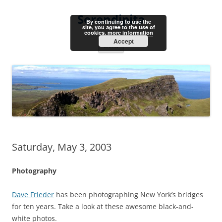
Skip
to
Serendipita
content
By continuing to use the
site, you agree to the use of
cookies.
more information
Accept
Menu
Saturday, May 3, 2003
Photography
Dave Frieder
has been photographing New York’s bridges
for ten years. Take a look at these awesome black-and-
white photos.