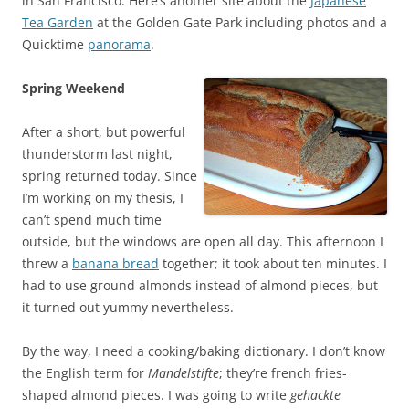
in San Francisco. Here’s another site about the
Japanese
Tea Garden
at the Golden Gate Park including photos and a
Quicktime
panorama
.
Spring Weekend
After a short, but powerful
thunderstorm last night,
spring returned today. Since
I’m working on my thesis, I
can’t spend much time
outside, but the windows are open all day. This afternoon I
threw a
banana bread
together; it took about ten minutes. I
had to use ground almonds instead of almond pieces, but
it turned out yummy nevertheless.
By the way, I need a cooking/baking dictionary. I don’t know
the English term for
Mandelstifte
; they’re french fries-
shaped almond pieces. I was going to write
gehackte