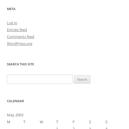
META
Log in
Entries feed
Comments feed
WordPress.org
SEARCH THIS SITE
Search
for:
CALENDAR
May 2003
M
T
W
T
F
S
S
1
2
3
4