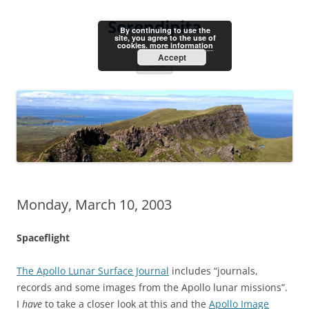
Skip
to
Serendipita
content
By continuing to use the
site, you agree to the use of
cookies.
more information
Accept
Menu
Monday, March 10, 2003
Spaceflight
The Apollo Lunar Surface Journal
includes “journals,
records and some images from the Apollo lunar missions”.
I
have
to take a closer look at this and the
Apollo Image