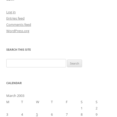
Log in
Entries feed
Comments feed
WordPress.org
SEARCH THIS SITE
Search
for:
CALENDAR
March 2003
M
T
W
T
F
S
S
1
2
3
4
5
6
7
8
9