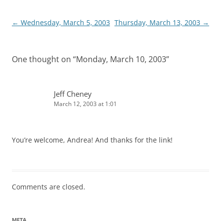
Post
←
Wednesday, March 5, 2003
Thursday, March 13, 2003
→
navigation
One thought on “
Monday, March 10, 2003
”
Jeff Cheney
March 12, 2003 at 1:01
You’re welcome, Andrea! And thanks for the link!
Comments are closed.
META