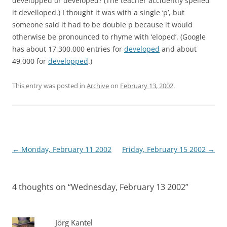
developped or developed? (The teacher accidently spelled
it develloped.) I thought it was with a single ‘p’, but
someone said it had to be double p because it would
otherwise be pronounced to rhyme with ‘eloped’. (Google
has about 17,300,000 entries for
developed
and about
49,000 for
developped
.)
This entry was posted in
Archive
on
February 13, 2002
.
Post
←
Monday, February 11 2002
Friday, February 15 2002
→
navigation
4 thoughts on “
Wednesday, February 13 2002
”
Jörg Kantel