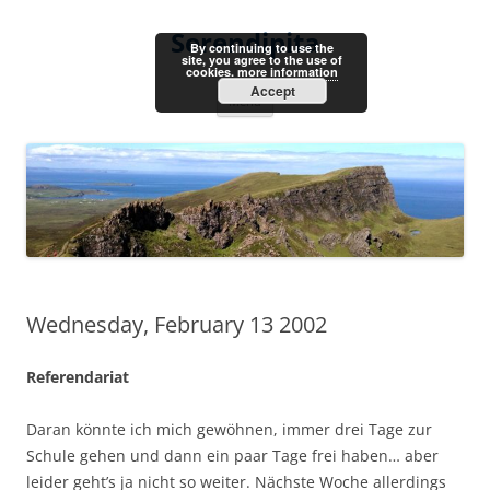
Skip
to
Serendipita
content
By continuing to use the
site, you agree to the use of
cookies.
more information
Accept
Menu
Wednesday, February 13 2002
Referendariat
Daran könnte ich mich gewöhnen, immer drei Tage zur
Schule gehen und dann ein paar Tage frei haben… aber
leider geht’s ja nicht so weiter. Nächste Woche allerdings